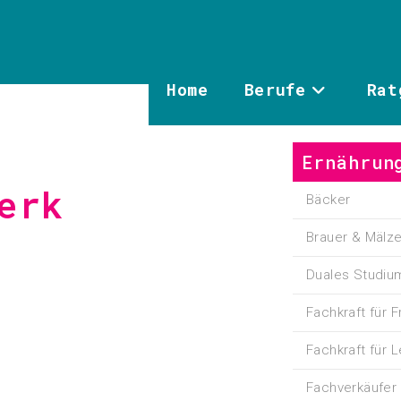
Home
Berufe
Rat
Ernährun
erk
Bäcker
Brauer & Mälze
Duales Studiu
Fachkraft für 
Fachkraft für 
Fachverkäufer