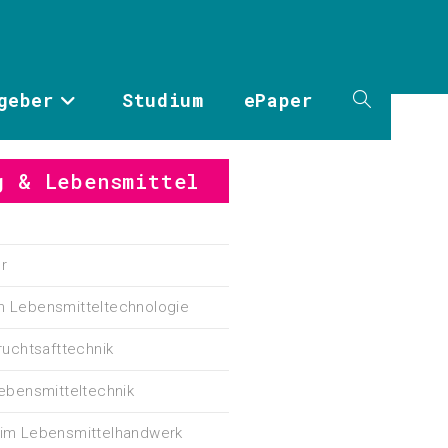
geber
Studium
ePaper
g & Lebensmittel
r
m Lebensmitteltechnologie
Fruchtsafttechnik
Lebensmitteltechnik
 im Lebensmittelhandwerk